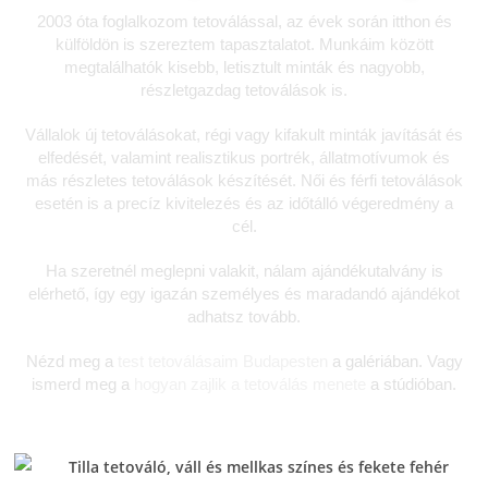
2003 óta foglalkozom tetoválással, az évek során itthon és
külföldön is szereztem tapasztalatot. Munkáim között
megtalálhatók kisebb, letisztult minták és nagyobb,
részletgazdag tetoválások is.
Vállalok új tetoválásokat, régi vagy kifakult minták javítását és
elfedését, valamint realisztikus portrék, állatmotívumok és
más részletes tetoválások készítését. Női és férfi tetoválások
esetén is a precíz kivitelezés és az időtálló végeredmény a
cél.
Ha szeretnél meglepni valakit, nálam ajándékutalvány is
elérhető, így egy igazán személyes és maradandó ajándékot
adhatsz tovább.
Nézd meg a
test tetoválásaim Budapesten
a galériában. Vagy
ismerd meg a
hogyan zajlik a tetoválás menete
a stúdióban.