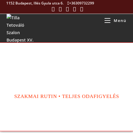
1152 Budapest, Illés Gyula utca 6.
+36309732299
Menü
TETOVÁLÁS BUDAPESTEN nyugodt
környezet - több mint 20 év tapasztalattal
TILLA TETOVÁLÓ SZALON Budapest
XV. kerületében
KORREKT ÁRAK
SZAKMAI RUTIN • TELJES ODAFIGYELÉS
EGYSZERRE CSAK EGY VENDÉGGEL
DOLGOZOM, ÍGY A TETOVÁLÁSOD TELJES
FIGYELMET KAP