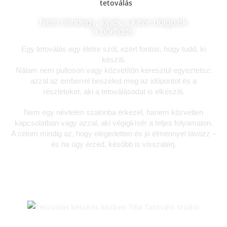
Nem mindegy, kinek a keze dolgozik
a bőrödön
Egy tetoválás egy életre szól, ezért fontos, hogy tudd, ki
készíti.
Nálam nem pultoson vagy közvetítőn keresztül egyeztetsz:
azzal az emberrel beszéled meg az időpontot és a
részleteket, aki a tetoválásodat is elkészíti.
Nem egy névtelen szalonba érkezel, hanem közvetlen
kapcsolatban vagy azzal, aki végigkísér a teljes folyamaton.
A célom mindig az, hogy elégedetten és jó élménnyel távozz –
és ha úgy érzed, később is visszatérj.
PORTFÓLIÓ