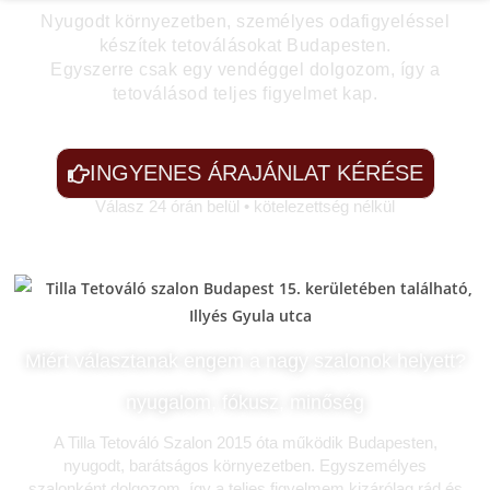
Nyugodt környezetben, személyes odafigyeléssel
készítek tetoválásokat Budapesten.
Egyszerre csak egy vendéggel dolgozom, így a
tetoválásod teljes figyelmet kap.
INGYENES ÁRAJÁNLAT KÉRÉSE
Válasz 24 órán belül • kötelezettség nélkül
Miért választanak engem a nagy szalonok helyett?
nyugalom, fókusz, minőség
A Tilla Tetováló Szalon 2015 óta működik Budapesten,
nyugodt, barátságos környezetben. Egyszemélyes
szalonként dolgozom, így a teljes figyelmem kizárólag rád és