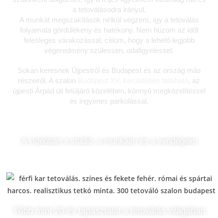
a tetoválásodra irányul.
A munkát megszakítások nélkül végzem, így a tetoválás
folyamata gördülékeny és hatékony. Nem húzom az időt
felesleges várakozással, célom, hogy a lehető legjobb
végeredmény szülessen, odafigyeléssel.
Sokan keresnek Újpestről és Budapest és az ország más
részeiről. A szalon
Budapest XV. kerületében található
, az
újpesti Árpád úti felüljáró közelében, könnyű megközelítéssel
és ingyenes parkolással.
A videóban a stúdió, a munkáim és a vendégeim
Több mint 20 év tapasztalat a tetoválás világában