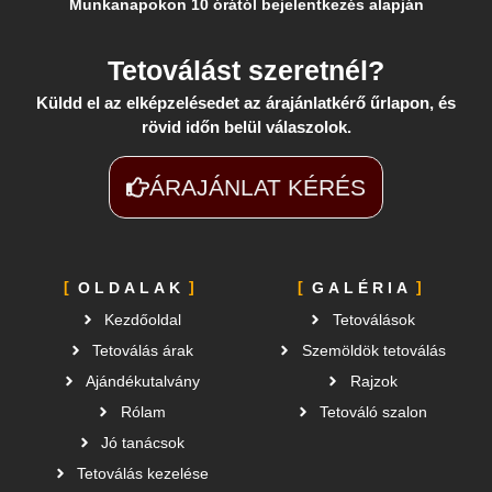
Munkanapokon 10 órától bejelentkezés alapján
Tetoválást szeretnél?
Küldd el az elképzelésedet az árajánlatkérő űrlapon, és
rövid időn belül válaszolok.
ÁRAJÁNLAT KÉRÉS
OLDALAK
GALÉRIA
Kezdőoldal
Tetoválások
Tetoválás árak
Szemöldök tetoválás
Ajándékutalvány
Rajzok
Rólam
Tetováló szalon
Jó tanácsok
Tetoválás kezelése