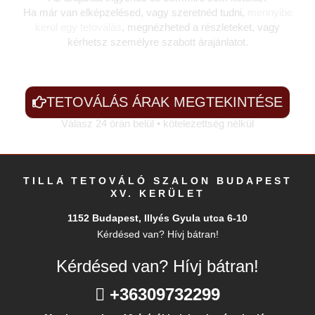
Ha már van elképzelésed, vagy szeretnéd tudni,
mennyibe
kerül egy tetoválás
, megnézheted a részleteket, vagy
kérhetsz személyre szabott árajánlatot.
TETOVÁLÁS ÁRAK MEGTEKINTÉSE
Válasz 24 órán belül • kötelezettség nélkül
TILLA TETOVÁLÓ SZALON BUDAPEST
XV. KERÜLET
1152 Budapest, Illyés Gyula utca 6-10
Kérdésed van? Hívj bátran!
Kérdésed van? Hívj bátran!
+36309732299