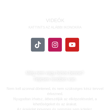
VIDEÓK
KATTINTS AZ ALÁBBI IKONOKRA
Még nem vagy biztos benne?
Teljesen rendben van.
Nem kell azonnal döntened, és nem szükséges kész tervvel
érkezned.
Nyugodtan írhatsz, átbeszéljük az elképzelésedet, a
lehetőségeket és az árakat.
Az árajánlat ingyenes és semmire sem kötelez.